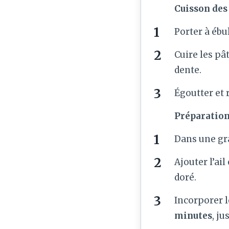
Cuisson des
Porter à ébu
Cuire les pâ
dente.
Égoutter et 
Préparation
Dans une gra
Ajouter l’ai
doré.
Incorporer l
minutes
, ju