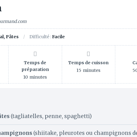
n
gourmand.com
al, Pâtes
Difficulté :
Facile
Temps de
Temps de cuisson
C
préparation
15
minutes
5
10
minutes
âtes
(tagliatelles, penne, spaghetti)
hampignons
(shiitake, pleurotes ou champignons de