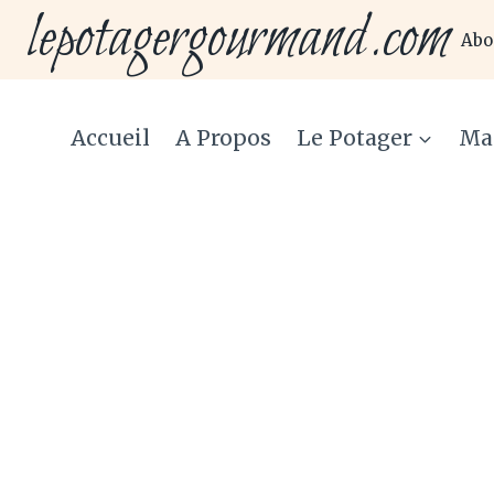
lepotagergourmand.com
Aller
Abo
au
contenu
Accueil
A Propos
Le Potager
Ma