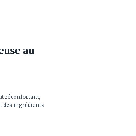
euse au
at réconfortant,
nt des ingrédients