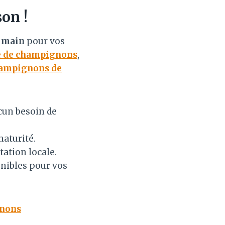
on !
e main
pour vos
re de champignons
,
ampignons de
cun besoin de
aturité.
tation locale.
nibles pour vos
gnons