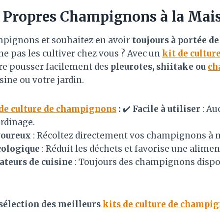
s Propres
Champignons
à la Mais
mpignons et souhaitez en avoir
toujours à portée d
ne pas les cultiver chez vous ? Avec un
kit de cultu
aire pousser facilement des
pleurotes, shiitake ou
ch
sine ou votre jardin.
 de culture de champignons
:
✔️
Facile à utiliser
: Au
rdinage.
voureux
: Récoltez directement vos champignons à m
cologique
: Réduit les déchets et favorise une alimen
ateurs de cuisine
: Toujours des champignons dispo
sélection des meilleurs
kits de culture de champi