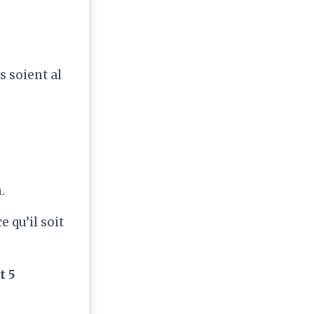
s soient al
.
e qu’il soit
t 5