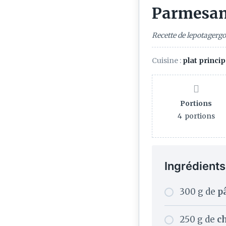
Parmesa
Recette de lepotager
Cuisine :
plat princip
Portions
4
portions
Ingrédients
300 g de
p
250 g de
c