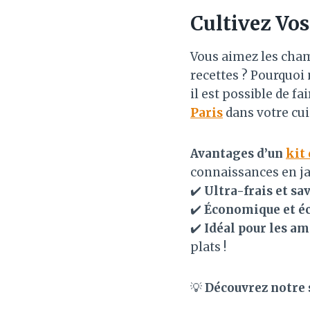
Cultivez Vo
Vous aimez les cha
recettes ? Pourquoi 
il est possible de f
Paris
dans votre cui
Avantages d’un
kit
connaissances en ja
✔️
Ultra-frais et sa
✔️
Économique et é
✔️
Idéal pour les am
plats !
💡
Découvrez notre 