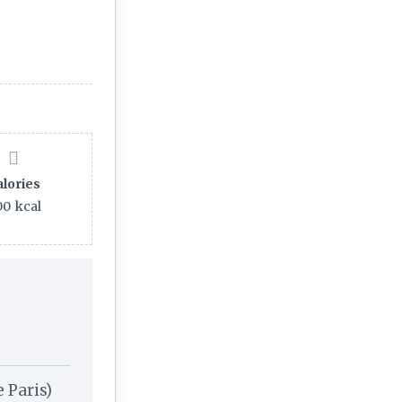
alories
00
kcal
 Paris)