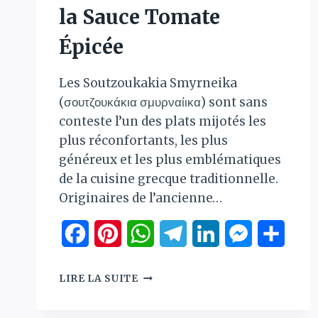
la Sauce Tomate
Épicée
Les Soutzoukakia Smyrneika
(σουτζουκάκια σμυρναίικα) sont sans
conteste l’un des plats mijotés les
plus réconfortants, les plus
généreux et les plus emblématiques
de la cuisine grecque traditionnelle.
Originaires de l’ancienne…
Facebook
Pinterest
WhatsApp
Telegram
LinkedIn
Messenger
Parta
SOUTZOUKAKIA
LIRE LA SUITE
SMYRNEIKA
: