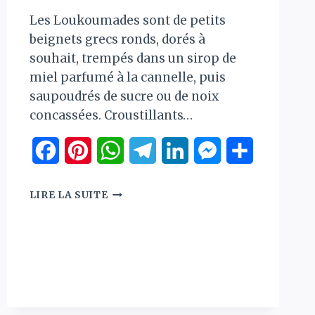
Les Loukoumades sont de petits
beignets grecs ronds, dorés à
souhait, trempés dans un sirop de
miel parfumé à la cannelle, puis
saupoudrés de sucre ou de noix
concassées. Croustillants…
Facebook
Pinterest
WhatsApp
Telegram
LinkedIn
Messenger
Partager
r
LOUKOUMADES
LIRE LA SUITE
–
BEIGNETS
GRECS
AU
MIEL
ET
À
LA