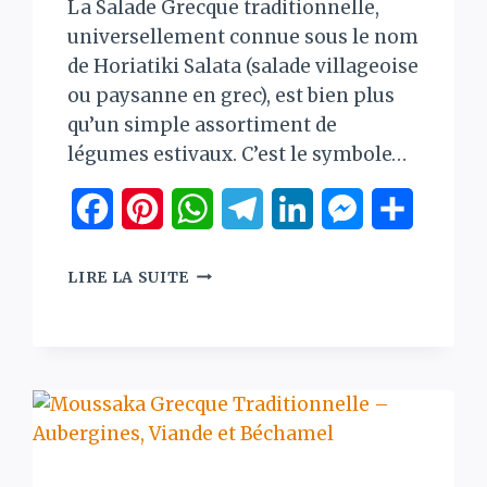
La Salade Grecque traditionnelle,
universellement connue sous le nom
de Horiatiki Salata (salade villageoise
ou paysanne en grec), est bien plus
qu’un simple assortiment de
légumes estivaux. C’est le symbole…
Facebook
Pinterest
WhatsApp
Telegram
LinkedIn
Messenger
Partage
ger
SALADE
LIRE LA SUITE
GRECQUE
–
HORIATIKI
SALATA
:
LA
VÉRITABLE
RECETTE
TRADITIONNELLE