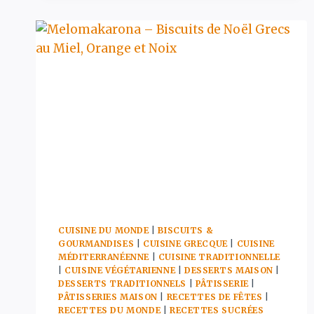
LA
VÉRITABLE
RECETTE
DES
BOULETTES
GRECQUES
À
LA
SAUCE
TOMATE
ÉPICÉE
CUISINE DU MONDE
|
BISCUITS &
GOURMANDISES
|
CUISINE GRECQUE
|
CUISINE
MÉDITERRANÉENNE
|
CUISINE TRADITIONNELLE
|
CUISINE VÉGÉTARIENNE
|
DESSERTS MAISON
|
DESSERTS TRADITIONNELS
|
PÂTISSERIE
|
PÂTISSERIES MAISON
|
RECETTES DE FÊTES
|
RECETTES DU MONDE
|
RECETTES SUCRÉES