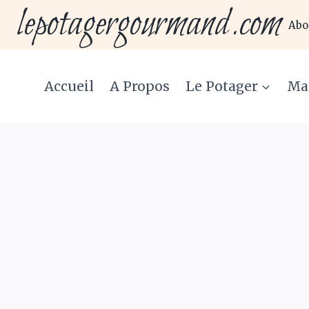
lepotagergourmand.com
Aller
Abo
au
contenu
Accueil
A Propos
Le Potager
Ma