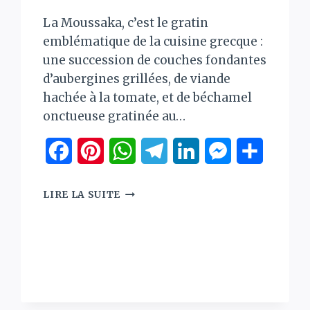
La Moussaka, c’est le gratin
emblématique de la cuisine grecque :
une succession de couches fondantes
d’aubergines grillées, de viande
hachée à la tomate, et de béchamel
onctueuse gratinée au…
Facebook
Pinterest
WhatsApp
Telegram
LinkedIn
Messenger
Partage
MOUSSAKA
LIRE LA SUITE
GRECQUE
TRADITIONNELLE
ger
–
AUBERGINES,
VIANDE
ET
BÉCHAMEL