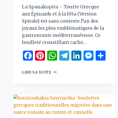
La Spanakopita – Tourte Grecque
aux Épinards et à la Féta (Version
Spirale) est sans conteste l’un des
joyaux les plus emblématiques de la
gastronomie méditerranéenne. Ce
feuilleté croustillant cache…
Facebook
Pinterest
WhatsApp
Telegram
LinkedIn
Messenger
Parta
SPANAKOPITA
LIRE LA SUITE
:
TOURTE
GRECQUE
AUX
ÉPINARDS
ET
À
LA