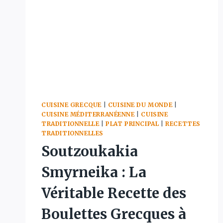
FÉTA
(LA
RECETTE
SPIRALE
INCROYABLE
EN
6
ÉTAPES)
CUISINE GRECQUE
|
CUISINE DU MONDE
|
CUISINE MÉDITERRANÉENNE
|
CUISINE
TRADITIONNELLE
|
PLAT PRINCIPAL
|
RECETTES
TRADITIONNELLES
Soutzoukakia
Smyrneika : La
Véritable Recette des
Boulettes Grecques à