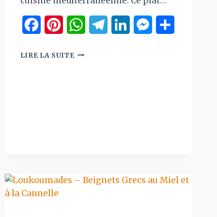
cuisine méditerranéenne. Ce plat…
Facebook
Pinterest
WhatsApp
Telegram
LinkedIn
Messenger
Partager
KLEFTIKO
LIRE LA SUITE
:
LA
VÉRITABLE
r
RECETTE
DE
L’AGNEAU
GREC
RÔTI
AU
FOUR