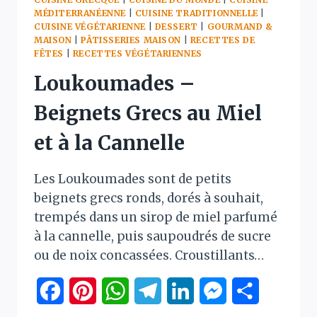
MÉDITERRANÉENNE
|
CUISINE TRADITIONNELLE
|
CUISINE VÉGÉTARIENNE
|
DESSERT
|
GOURMAND &
MAISON
|
PÂTISSERIES MAISON
|
RECETTES DE
FÊTES
|
RECETTES VÉGÉTARIENNES
Loukoumades –
Beignets Grecs au Miel
et à la Cannelle
Les Loukoumades sont de petits
beignets grecs ronds, dorés à souhait,
trempés dans un sirop de miel parfumé
à la cannelle, puis saupoudrés de sucre
ou de noix concassées. Croustillants…
Facebook
Pinterest
WhatsApp
Telegram
LinkedIn
Messenger
Partager