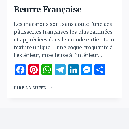
Beurre Française
Les macarons sont sans doute l’une des
pâtisseries françaises les plus raffinées
et appréciées dans le monde entier. Leur
texture unique – une coque croquante à
l’extérieur, moelleuse à l’intérieur…
Facebook
Pinterest
WhatsApp
Telegram
LinkedIn
Messenger
Partager
MACARONS
LIRE LA SUITE
À
LA
CRÈME
AU
BEURRE
FRANÇAISE