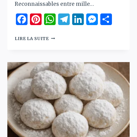
Reconnaissables entre mille…
Facebook
Pinterest
WhatsApp
Telegram
LinkedIn
Messenger
Partager
KOULOURAKIA
LIRE LA SUITE
:
LA
VÉRITABLE
RECETTE
DES
BISCUITS
GRECS
TORSADÉS
EN
4
ÉTAPES