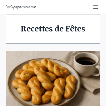
Aller
lepotagergourmand.com
au
contenu
Recettes de Fêtes