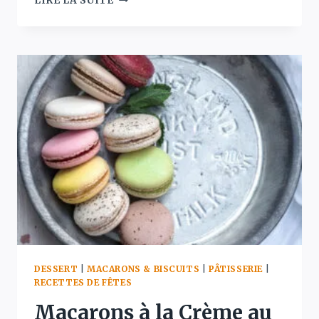
LIRE LA SUITE
–
BISCUITS
DE
NOËL
GRECS
AU
MIEL,
ORANGE
ET
NOIX
DESSERT
|
MACARONS & BISCUITS
|
PÂTISSERIE
|
RECETTES DE FÊTES
Macarons à la Crème au