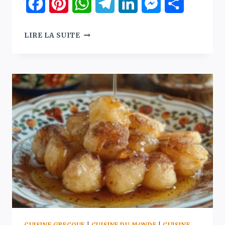
Facebook
Pinterest
WhatsApp
Telegram
LinkedIn
Messenger
Partager
KOURABIEDES
LIRE LA SUITE
–
SABLÉS
GRECS
FONDANTS
AUX
AMANDES
ET
SUCRE
GLACE
CUISINE GRECQUE
|
CUISINE DU MONDE
|
CUISINE