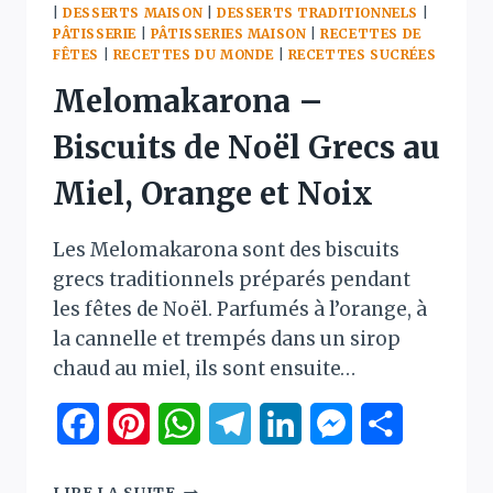
|
DESSERTS MAISON
|
DESSERTS TRADITIONNELS
|
PÂTISSERIE
|
PÂTISSERIES MAISON
|
RECETTES DE
FÊTES
|
RECETTES DU MONDE
|
RECETTES SUCRÉES
Melomakarona –
Biscuits de Noël Grecs au
Miel, Orange et Noix
Les Melomakarona sont des biscuits
grecs traditionnels préparés pendant
les fêtes de Noël. Parfumés à l’orange, à
la cannelle et trempés dans un sirop
chaud au miel, ils sont ensuite…
Facebook
Pinterest
WhatsApp
Telegram
LinkedIn
Messenger
Partager
MELOMAKARONA