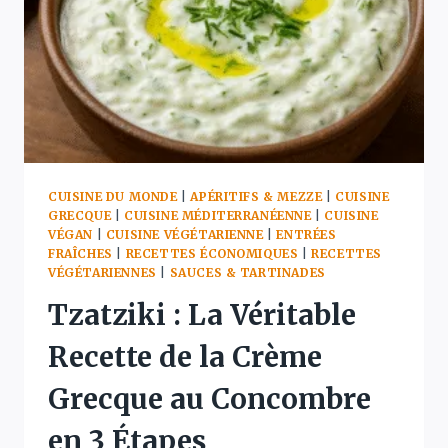
AU
FOUR
CUISINE DU MONDE
|
APÉRITIFS & MEZZE
|
CUISINE
GRECQUE
|
CUISINE MÉDITERRANÉENNE
|
CUISINE
VÉGAN
|
CUISINE VÉGÉTARIENNE
|
ENTRÉES
FRAÎCHES
|
RECETTES ÉCONOMIQUES
|
RECETTES
VÉGÉTARIENNES
|
SAUCES & TARTINADES
Tzatziki : La Véritable
Recette de la Crème
Grecque au Concombre
en 3 Étapes