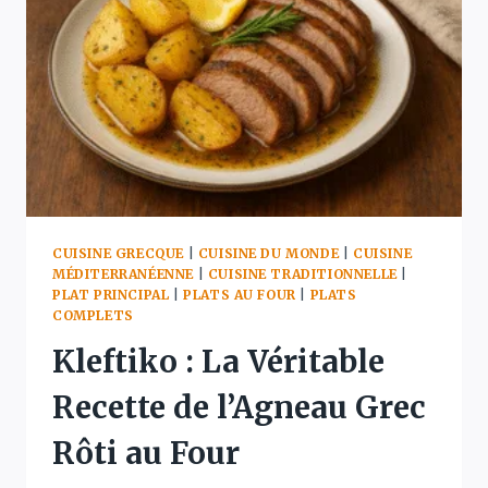
RECETTE
TRADITIONNELLE
SECRÈTE
EN
10
MINUTES
CUISINE GRECQUE
|
CUISINE DU MONDE
|
CUISINE
MÉDITERRANÉENNE
|
CUISINE TRADITIONNELLE
|
PLAT PRINCIPAL
|
PLATS AU FOUR
|
PLATS
COMPLETS
Kleftiko : La Véritable
Recette de l’Agneau Grec
Rôti au Four