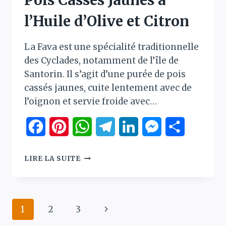
Pois Cassés Jaunes à
l’Huile d’Olive et Citron
La Fava est une spécialité traditionnelle
des Cyclades, notamment de l’île de
Santorin. Il s’agit d’une purée de pois
cassés jaunes, cuite lentement avec de
l’oignon et servie froide avec…
Facebook
Pinterest
WhatsApp
Telegram
LinkedIn
Messenger
Partager
FAVA
LIRE LA SUITE
GRECQUE
–
PURÉE
DE
Navigation
Page
1
2
3
POIS
CASSÉS