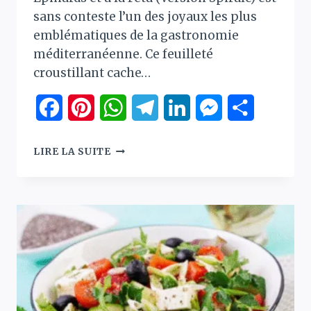
sans conteste l’un des joyaux les plus
emblématiques de la gastronomie
méditerranéenne. Ce feuilleté
croustillant cache…
Facebook
Pinterest
WhatsApp
Telegram
LinkedIn
Messenger
Partager
SPANAKOPITA
LIRE LA SUITE
:
TOURTE
GRECQUE
AUX
ÉPINARDS
ET
À
LA
FÉTA
(LA
RECETTE