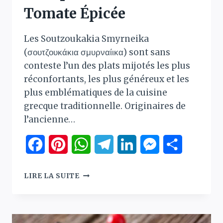
Tomate Épicée
Les Soutzoukakia Smyrneika
(σουτζουκάκια σμυρναίικα) sont sans
conteste l’un des plats mijotés les plus
réconfortants, les plus généreux et les
plus emblématiques de la cuisine
grecque traditionnelle. Originaires de
l’ancienne…
Facebook
Pinterest
WhatsApp
Telegram
LinkedIn
Messenger
Partager
SOUTZOUKAKIA
LIRE LA SUITE
SMYRNEIKA
:
LA
VÉRITABLE