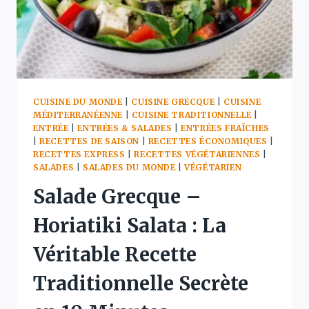
SPIRALE
INCROYABLE
EN
6
ÉTAPES)
CUISINE DU MONDE
|
CUISINE GRECQUE
|
CUISINE
MÉDITERRANÉENNE
|
CUISINE TRADITIONNELLE
|
ENTRÉE
|
ENTRÉES & SALADES
|
ENTRÉES FRAÎCHES
|
RECETTES DE SAISON
|
RECETTES ÉCONOMIQUES
|
RECETTES EXPRESS
|
RECETTES VÉGÉTARIENNES
|
SALADES
|
SALADES DU MONDE
|
VÉGÉTARIEN
Salade Grecque –
Horiatiki Salata : La
Véritable Recette
Traditionnelle Secrète