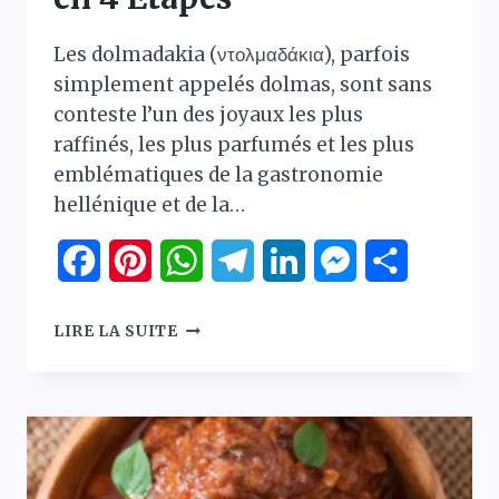
Les dolmadakia (ντολμαδάκια), parfois
simplement appelés dolmas, sont sans
conteste l’un des joyaux les plus
raffinés, les plus parfumés et les plus
emblématiques de la gastronomie
hellénique et de la…
Facebook
Pinterest
WhatsApp
Telegram
LinkedIn
Messenger
Partager
DOLMADAKIA
LIRE LA SUITE
:
LA
VÉRITABLE
RECETTE
DES
FEUILLES
DE