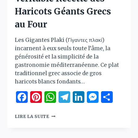
Haricots Géants Grecs
au Four
Les Gigantes Plaki (Γίγαντες πλακί)
incarnent à eux seuls toute l’âme, la
générosité et la simplicité de la
gastronomie méditerranéenne. Ce plat
traditionnel grec associe de gros
haricots blancs fondants…
Facebook
Pinterest
WhatsApp
Telegram
LinkedIn
Messenger
Partager
GIGANTES
LIRE LA SUITE
PLAKI
:
LA