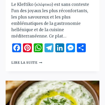
Le Kleftiko (κλέφτικο) est sans conteste
l’un des joyaux les plus réconfortants,
les plus savoureux et les plus
emblématiques de la gastronomie
hellénique et de la cuisine
méditerranéenne. Ce plat…
Facebook
Pinterest
WhatsApp
Telegram
LinkedIn
Messenger
Partager
KLEFTIKO
LIRE LA SUITE
:
LA
VÉRITABLE
RECETTE
DE
L’AGNEAU
GREC
RÔTI