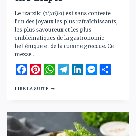
Le tzatziki (τζατζίκι) est sans conteste
l’un des joyaux les plus rafraîchissants,
les plus savoureux et les plus
emblématiques de la gastronomie
hellénique et de la cuisine grecque. Ce
mezze…
Facebook
Pinterest
WhatsApp
Telegram
LinkedIn
Messenger
Partager
TZATZIKI
LIRE LA SUITE
:
LA
VÉRITABLE
RECETTE
DE
LA
CRÈME