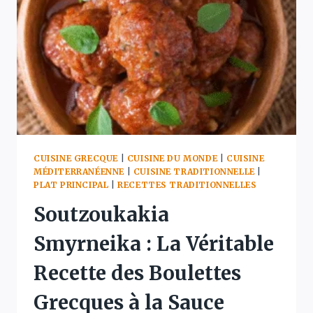
VIGNE
FARCIES
EN
4
ÉTAPES
CUISINE GRECQUE
|
CUISINE DU MONDE
|
CUISINE
MÉDITERRANÉENNE
|
CUISINE TRADITIONNELLE
|
PLAT PRINCIPAL
|
RECETTES TRADITIONNELLES
Soutzoukakia
Smyrneika : La Véritable
Recette des Boulettes
Grecques à la Sauce