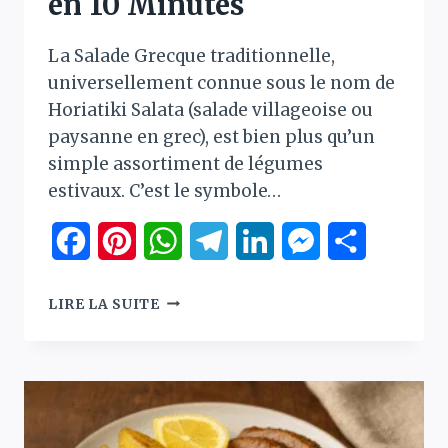
en 10 Minutes
La Salade Grecque traditionnelle,
universellement connue sous le nom de
Horiatiki Salata (salade villageoise ou
paysanne en grec), est bien plus qu’un
simple assortiment de légumes
estivaux. C’est le symbole…
Facebook
Pinterest
WhatsApp
Telegram
LinkedIn
Messenger
Partager
SALADE
LIRE LA SUITE
GRECQUE
–
HORIATIKI
SALATA
:
LA
VÉRITABLE