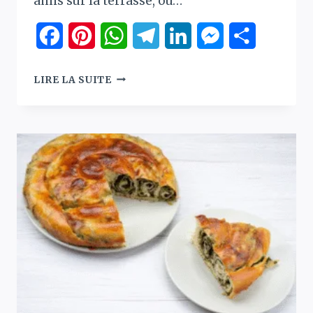
amis sur la terrasse, ou…
Facebook
Pinterest
WhatsApp
Telegram
LinkedIn
Messenger
Partager
CAKE
LIRE LA SUITE
SALÉ
AUX
COURGETTES,
FETA
&
TOMATES
SÉCHÉES