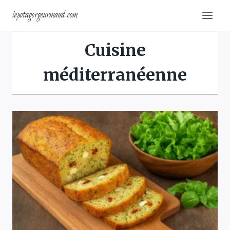
Aller
lepotagergourmand.com
au
contenu
Cuisine
méditerranéenne