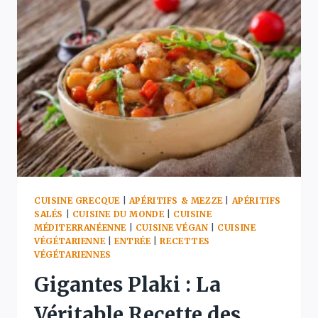
RECETTE
DES
BOULETTES
GRECQUES
À
LA
SAUCE
TOMATE
ÉPICÉE
CUISINE GRECQUE
|
APÉRITIFS & MEZZE
|
APÉRITIFS
SALÉS
|
CUISINE DU MONDE
|
CUISINE
MÉDITERRANÉENNE
|
CUISINE VÉGAN
|
CUISINE
VÉGÉTARIENNE
|
ENTRÉE
|
RECETTES
VÉGÉTARIENNES
Gigantes Plaki : La
Véritable Recette des