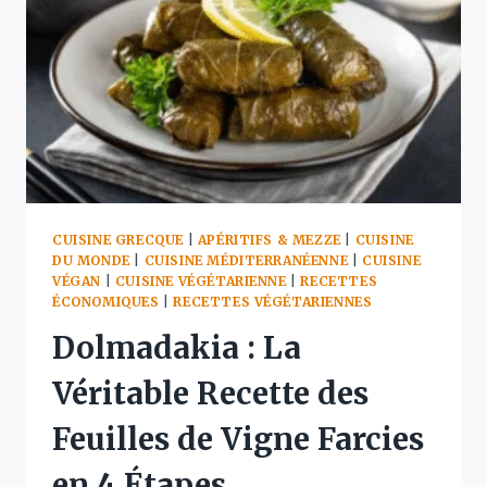
GRECQUE
AU
CONCOMBRE
EN
3
ÉTAPES
CUISINE GRECQUE
|
APÉRITIFS & MEZZE
|
CUISINE
DU MONDE
|
CUISINE MÉDITERRANÉENNE
|
CUISINE
VÉGAN
|
CUISINE VÉGÉTARIENNE
|
RECETTES
ÉCONOMIQUES
|
RECETTES VÉGÉTARIENNES
Dolmadakia : La
Véritable Recette des
Feuilles de Vigne Farcies
en 4 Étapes