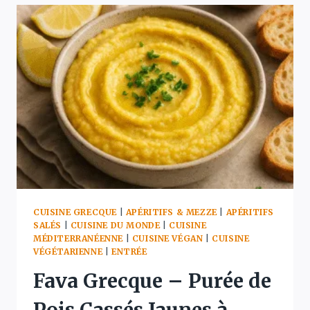
VÉRITABLE
RECETTE
DES
HARICOTS
GÉANTS
GRECS
AU
FOUR
CUISINE GRECQUE
|
APÉRITIFS & MEZZE
|
APÉRITIFS
SALÉS
|
CUISINE DU MONDE
|
CUISINE
MÉDITERRANÉENNE
|
CUISINE VÉGAN
|
CUISINE
VÉGÉTARIENNE
|
ENTRÉE
Fava Grecque – Purée de