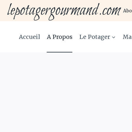
lepotagergourmand.com
Aller
Abo
au
contenu
Accueil
A Propos
Le Potager
Ma