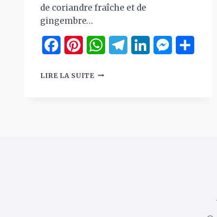
de coriandre fraîche et de
gingembre…
Facebook
Pinterest
WhatsApp
Telegram
LinkedIn
Messenger
Parta
CHANA
LIRE LA SUITE
MASALA
–
CURRY
INDIEN
DE
POIS
CHICHES
ÉPICÉ
(ORIGINE
:
INDE
DU
NORD)