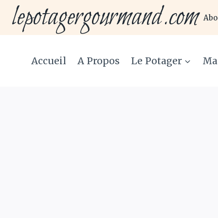
lepotagergourmand.com
Aller
Abo
au
contenu
Accueil
A Propos
Le Potager
Ma