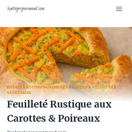
Aller
lepotagergourmand.com
au
contenu
ENTRÉE
|
ACCOMPAGNEMENTS
|
SOUPES & VELOUTÉS
|
VÉGÉTARIEN
Feuilleté Rustique aux
Carottes & Poireaux