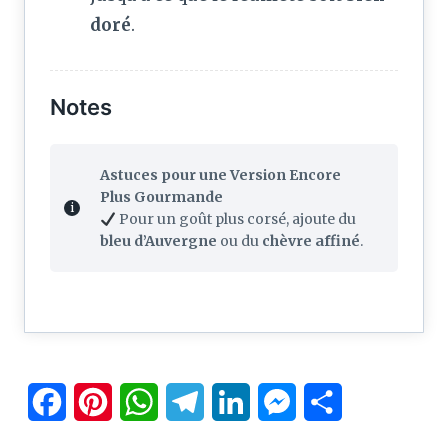
doré
.
Notes
Astuces pour une Version Encore
Plus Gourmande
Pour un goût plus corsé, ajoute du
bleu d’Auvergne
ou du
chèvre affiné
.
F
P
W
T
L
M
P
a
i
h
e
i
e
a