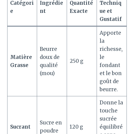
Catégori
Ingrédie
Quantité
Techniq
e
nt
Exacte
ue et
Gustatif
Apporte
la
Beurre
richesse,
Matière
doux de
le
250 g
Grasse
qualité
fondant
(mou)
et le bon
goût de
beurre
.
Donne la
touche
sucrée
Sucre en
Sucrant
120 g
équilibré
poudre