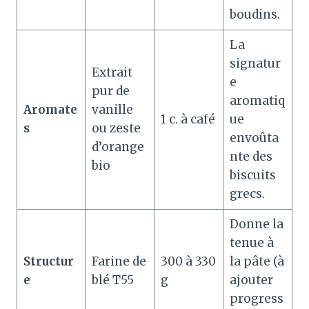
boudins
.
La
signatur
Extrait
e
pur de
aromatiq
Aromate
vanille
1 c. à café
ue
s
ou zeste
envoûta
d’orange
nte des
bio
biscuits
grecs
.
Donne la
tenue à
Structur
Farine de
300 à 330
la pâte (à
e
blé T55
g
ajouter
progress