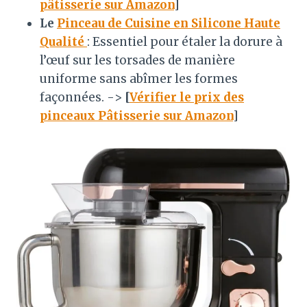
pâtisserie sur Amazon
]
Le
Pinceau de Cuisine en Silicone Haute
Qualité
: Essentiel pour étaler la dorure à
l’œuf sur les torsades de manière
uniforme sans abîmer les formes
façonnées. ->
[
Vérifier le prix des
pinceaux Pâtisserie sur Amazon
]