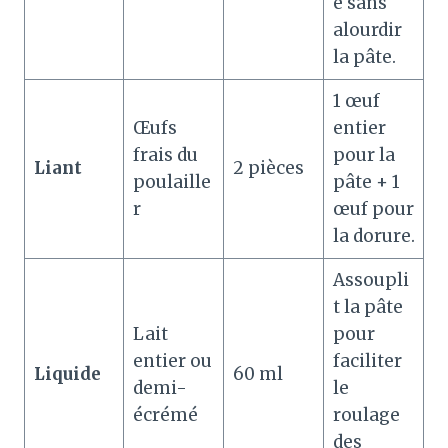
e sans
alourdir
la pâte
.
1 œuf
Œufs
entier
frais du
pour la
Liant
2 pièces
poulaille
pâte + 1
r
œuf pour
la dorure
.
Assoupli
t la pâte
Lait
pour
entier ou
faciliter
Liquide
60 ml
demi-
le
écrémé
roulage
des