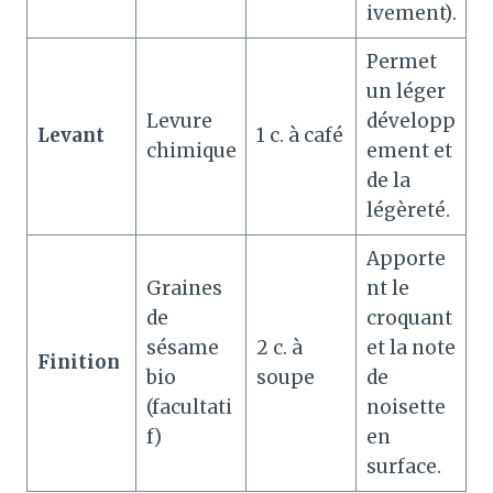
ivement)
.
Permet
un léger
Levure
développ
Levant
1 c. à café
chimique
ement et
de la
légèreté
.
Apporte
Graines
nt le
de
croquant
sésame
2 c. à
et la note
Finition
bio
soupe
de
(facultati
noisette
f)
en
surface
.