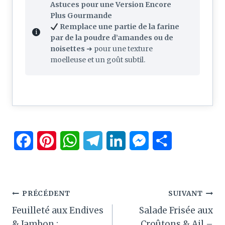
Astuces pour une Version Encore
Plus Gourmande
Remplace une partie de la farine
par de la poudre d’amandes ou de
noisettes
➜ pour une texture
moelleuse et un goût subtil.
F
P
W
T
L
M
P
a
i
h
e
i
e
a
c
n
a
l
n
s
r
Navigation
PRÉCÉDENT
SUIVANT
e
t
t
e
k
s
t
Feuilleté aux Endives
Salade Frisée aux
de
b
e
s
g
e
e
a
& Jambon :
Croûtons & Ail –