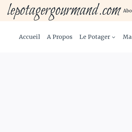
lepotagergourmand.com
Aller
Abo
au
contenu
Accueil
A Propos
Le Potager
Ma