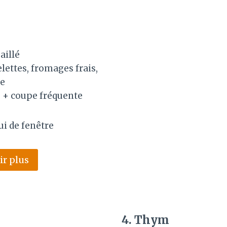
aillé
elettes, fromages frais,
re
e + coupe fréquente
ui de fenêtre
ir plus
4. Thym