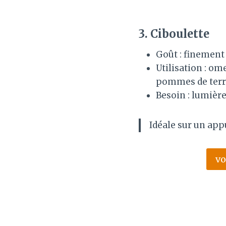
3.
Ciboulette
Goût : finement 
Utilisation : om
pommes de ter
Besoin : lumièr
Idéale sur un app
vo