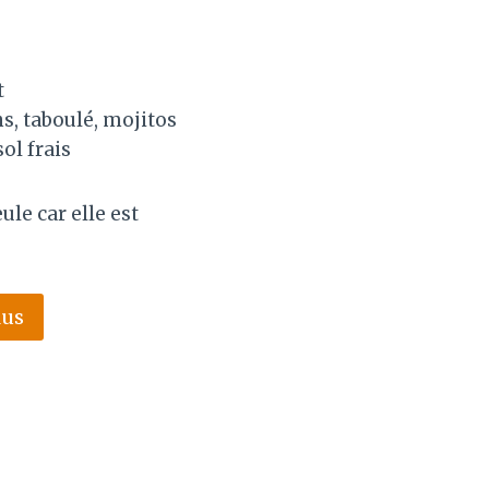
t
ns, taboulé, mojitos
ol frais
ule car elle est
lus