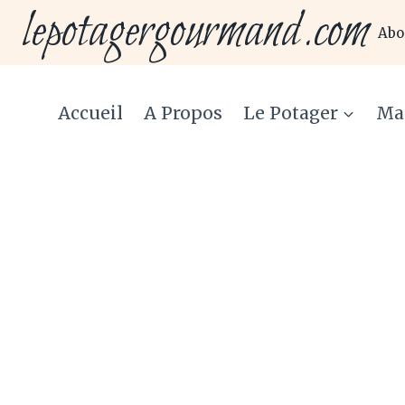
lepotagergourmand.com
Aller
Abo
au
contenu
Accueil
A Propos
Le Potager
Ma