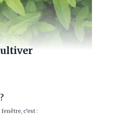
ultiver
?
enêtre, c’est :