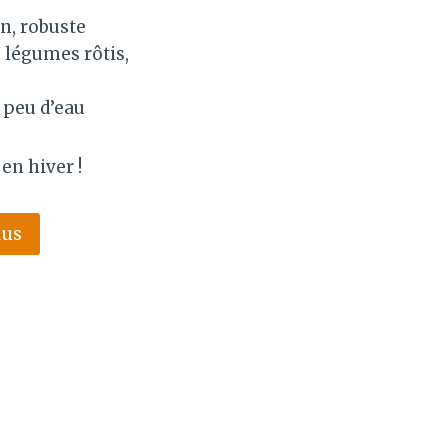
n, robuste
, légumes rôtis,
, peu d’eau
en hiver !
lus